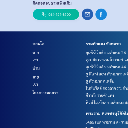
ติดต่อสอบถามเพิ่มเติม
064-959-8900
คอนโด
รามคำแหง หัวหมาก
ขาย
ลุมพินี วิลล์ รามคำแหง 26
เช่า
ศุภาลัย เวอเรนด้า รามคำแ
ลุมพินี วิลล์ รามคำแหง 44
บ้าน
ยู ดีไลท์ แอท หัวหมากสเตช
ขาย
ยู หัวหมาก สเตชั่น
เช่า
ไนท์บริดจ์ คอลลาจ รามคำ
โครงการของเรา
ชีวาทัย รามคำแหง
ฟิวส์ โมเบียส รามคำแหง สเ
พระราม 9 เพชรบุรีตัดใ
เดอะ เบส พระราม 9 - รา