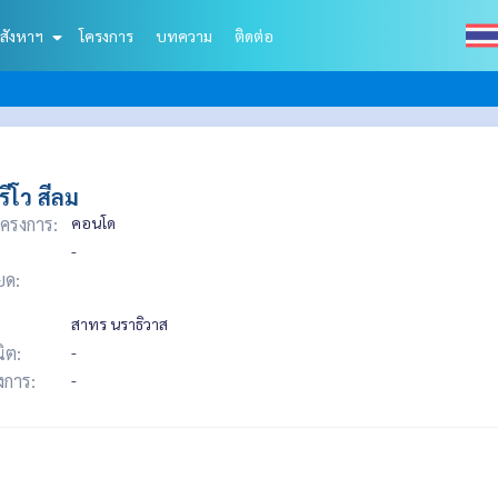
สังหาฯ
โครงการ
บทความ
ติดต่อ
รีโว สีลม
ครงการ:
คอนโด
-
ยด:
สาทร นราธิวาส
ิต:
-
รงการ:
-