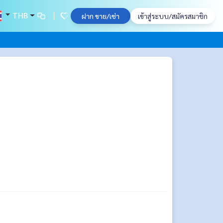
THB
ฝาก ขาย/เช่า
เข้าสู่ระบบ/สมัครสมาชิก