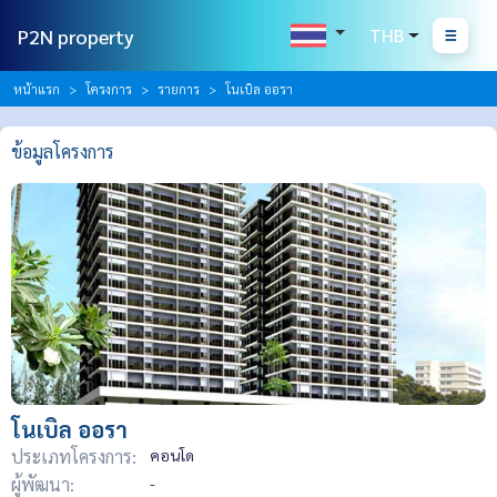
P2N property
THB
หน้าแรก
โครงการ
รายการ
โนเบิล ออรา
ข้อมูลโครงการ
โนเบิล ออรา
ประเภทโครงการ:
คอนโด
ผู้พัฒนา:
-