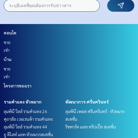
คอนโด
ขาย
เช่า
บ้าน
ขาย
เช่า
โครงการของเรา
รามคำแหง หัวหมาก
พัฒนาการ ศรีนครินทร์
ลุมพินี วิลล์ รามคำแหง 26
ลุมพินี เพลส ศรีนครินทร์ - หัวหมาก
ศุภาลัย เวอเรนด้า รามคำแหง
สเตชั่น
ลุมพินี วิลล์ รามคำแหง 44
ริชพาร์ค แอท ทริปเปิ้ล สเตชั่น
ยู ดีไลท์ แอท หัวหมากสเตชั่น