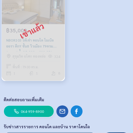
฿35,000
NBOR103 ให้เช่า คอนโด โนเบิล
ออรา ตึกY ชั้น8 วิวเมือง 79ตรม.
1นอน 1น้ำ 35,000บ. 099-251-
สุขุมวิท อโศก ทองหล่อ
324
6615
พื้นที่ : 79.00 ตร.ม.
1
1
8
ติดต่อสอบถามเพิ่มเติม
064-959-8900
รับข่าวสารรายการ คอนโด และบ้าน ราคาโดนใจ