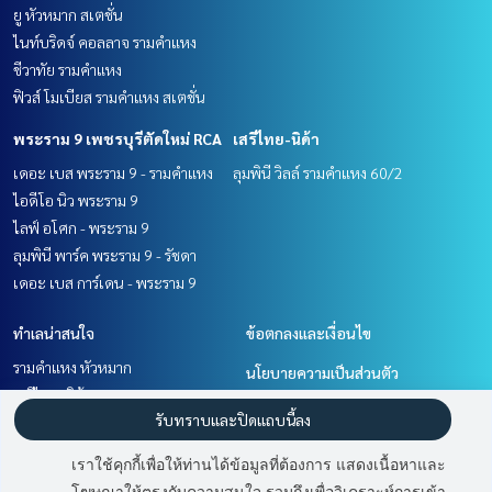
ยู หัวหมาก สเตชั่น
ไนท์บริดจ์ คอลลาจ รามคำแหง
ชีวาทัย รามคำแหง
ฟิวส์ โมเบียส รามคำแหง สเตชั่น
พระราม 9 เพชรบุรีตัดใหม่ RCA
เสรีไทย-นิด้า
เดอะ เบส พระราม 9 - รามคำแหง
ลุมพินี วิลล์ รามคำแหง 60/2
ไอดีโอ นิว พระราม 9
ไลฟ์ อโศก - พระราม 9
ลุมพินี พาร์ค พระราม 9 - รัชดา
เดอะ เบส การ์เดน - พระราม 9
ทำเลน่าสนใจ
ข้อตกลงและเงื่อนไข
รามคำแหง หัวหมาก
นโยบายความเป็นส่วนตัว
เสรีไทย-นิด้า
เกี่ยวกับเรา
รับทราบและปิดแถบนี้ลง
พระราม 9 เพชรบุรีตัดใหม่ RCA
พัฒนาการ ศรีนครินทร์
วิธีการฝากขาย-เช่า
เราใช้คุกกี้เพื่อให้ท่านได้ข้อมูลที่ต้องการ แสดงเนื้อหาและ
ติดต่อ