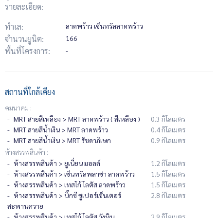
รายละเอียด:
ทำเล:
ลาดพร้าว เซ็นทรัลลาดพร้าว
จำนวนยูนิต:
166
พื้นที่โครงการ:
-
สถานที่ใกล้เคียง
คมนาคม :
MRT สายสีเหลือง > MRT ลาดพร้าว ( สีเหลือง )
0.3 กิโลเมตร
MRT สายสีน้ำเงิน > MRT ลาดพร้าว
0.4 กิโลเมตร
MRT สายสีน้ำเงิน > MRT รัชดาภิเษก
0.9 กิโลเมตร
ห้างสรรพสินค้า :
ห้างสรรพสินค้า > ยูเนี่ยน มอลล์
1.2 กิโลเมตร
ห้างสรรพสินค้า > เซ็นทรัลพลาซ่า ลาดพร้าว
1.5 กิโลเมตร
ห้างสรรพสินค้า > เทสโก้ โลตัส ลาดพร้าว
1.5 กิโลเมตร
ห้างสรรพสินค้า > บิ๊กซี ซูเปอร์เซ็นเตอร์
2.8 กิโลเมตร
สะพานควาย
ห้างสรรพสินค้า > เทสโก้ โลตัส วังหิน
2.9 กิโลเมตร