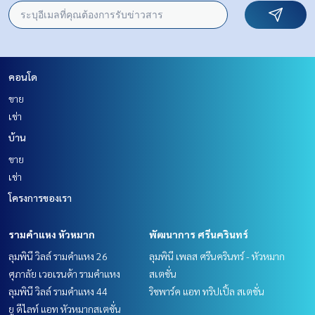
คอนโด
ขาย
เช่า
บ้าน
ขาย
เช่า
โครงการของเรา
รามคำแหง หัวหมาก
พัฒนาการ ศรีนครินทร์
ลุมพินี วิลล์ รามคำแหง 26
ลุมพินี เพลส ศรีนครินทร์ - หัวหมาก
ศุภาลัย เวอเรนด้า รามคำแหง
สเตชั่น
ลุมพินี วิลล์ รามคำแหง 44
ริชพาร์ค แอท ทริปเปิ้ล สเตชั่น
ยู ดีไลท์ แอท หัวหมากสเตชั่น