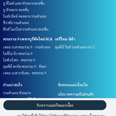
ยู ดีไลท์ แอท หัวหมากสเตชั่น
ยู หัวหมาก สเตชั่น
ไนท์บริดจ์ คอลลาจ รามคำแหง
ชีวาทัย รามคำแหง
ฟิวส์ โมเบียส รามคำแหง สเตชั่น
พระราม 9 เพชรบุรีตัดใหม่ RCA
เสรีไทย-นิด้า
เดอะ เบส พระราม 9 - รามคำแหง
ลุมพินี วิลล์ รามคำแหง 60/2
ไอดีโอ นิว พระราม 9
ไลฟ์ อโศก - พระราม 9
ลุมพินี พาร์ค พระราม 9 - รัชดา
เดอะ เบส การ์เดน - พระราม 9
ทำเลน่าสนใจ
ข้อตกลงและเงื่อนไข
รามคำแหง หัวหมาก
นโยบายความเป็นส่วนตัว
พระราม 9 เพชรบุรีตัดใหม่ RCA
เกี่ยวกับเรา
รับทราบและปิดแถบนี้ลง
พัฒนาการ ศรีนครินทร์
เสรีไทย-นิด้า
วิธีการฝากขาย-เช่า
เราใช้คุกกี้เพื่อให้ท่านได้ข้อมูลที่ต้องการ แสดงเนื้อหาและ