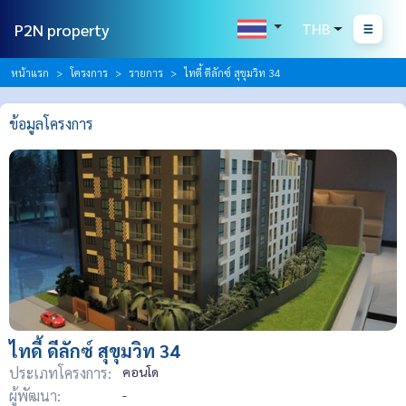
P2N property
THB
หน้าแรก
โครงการ
รายการ
ไทดี้ ดีลักซ์ สุขุมวิท 34
ข้อมูลโครงการ
ไทดี้ ดีลักซ์ สุขุมวิท 34
ประเภทโครงการ:
คอนโด
ผู้พัฒนา:
-