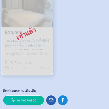
฿20,000
TDYD101 ให้เช่า คอนโด ไทดี้ ดีลักซ์
สุขุมวิท 34 ชั้น1 วิวเมือง 50ตรม.
2นอน 1น้ำ 20,000บ. 064-878-
สุขุมวิท อโศก ทองหล่อ
323
5283
พื้นที่ : 50.00 ตร.ม.
2
1
1-4
ติดต่อสอบถามเพิ่มเติม
064-959-8900