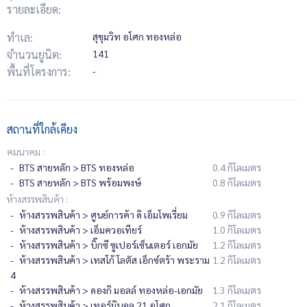
รายละเอียด:
ทำเล:
สุขุมวิท อโศก ทองหล่อ
จำนวนยูนิต:
141
พื้นที่โครงการ:
-
สถานที่ใกล้เคียง
คมนาคม :
BTS สายหลัก > BTS ทองหล่อ
0.4 กิโลเมตร
BTS สายหลัก > BTS พร้อมพงษ์
0.8 กิโลเมตร
ห้างสรรพสินค้า :
ห้างสรรพสินค้า > ศูนย์การค้า ดิ เอ็มโพเรี่ยม
0.9 กิโลเมตร
ห้างสรรพสินค้า > เอ็มควอเทียร์
1.0 กิโลเมตร
ห้างสรรพสินค้า > บิ๊กซี ซูเปอร์เซ็นเตอร์ เอกมัย
1.2 กิโลเมตร
ห้างสรรพสินค้า > เทสโก้ โลตัส เอ็กซ์ตร้า พระราม
1.2 กิโลเมตร
4
ห้างสรรพสินค้า > ดองกิ มอลล์ ทองหล่อ-เอกมัย
1.3 กิโลเมตร
ห้างสรรพสินค้า > เทอร์มินอล 21 อโศก
2.1 กิโลเมตร