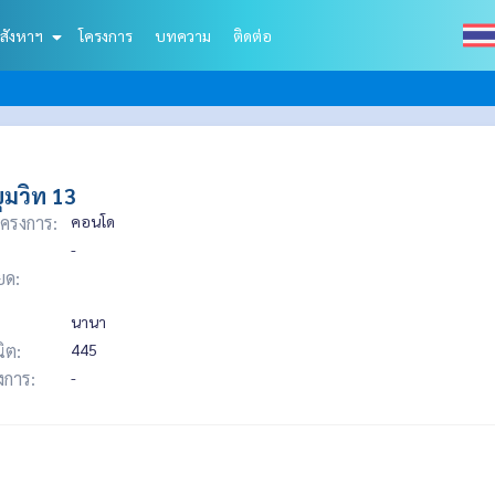
สังหาฯ
โครงการ
บทความ
ติดต่อ
ขุมวิท 13
ครงการ:
คอนโด
-
ยด:
นานา
ิต:
445
รงการ:
-