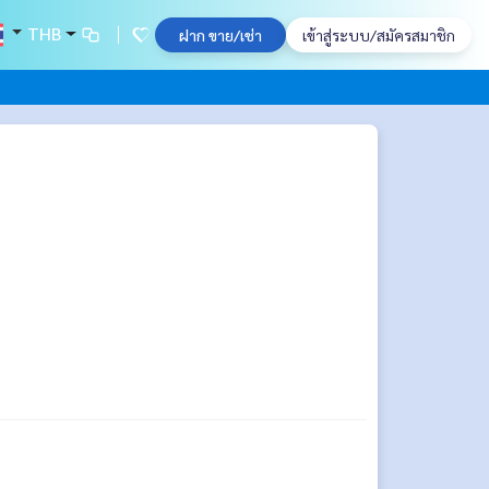
THB
ฝาก ขาย/เช่า
เข้าสู่ระบบ/สมัครสมาชิก