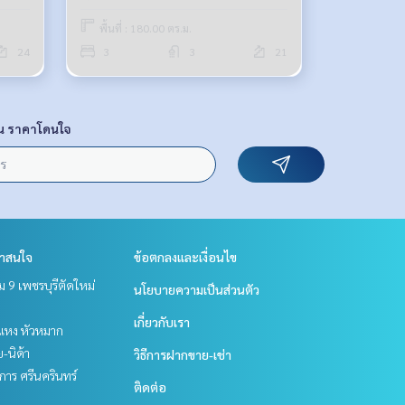
พื้นที่ : 180.00 ตร.ม.
24
3
3
21
น ราคาโดนใจ
่าสนใจ
ข้อตกลงและเงื่อนไข
 9 เพชรบุรีตัดใหม่
นโยบายความเป็นส่วนตัว
เกี่ยวกับเรา
แหง หัวหมาก
ย-นิด้า
วิธีการฝากขาย-เช่า
าร ศรีนครินทร์
ติดต่อ