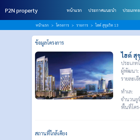
P2N property
หน้าแรก
ประกาศแนะนำ
ประเภทอ
หน้าแรก
โครงการ
รายการ
ไฮด์ สุขุมวิท 13
ข้อมูลโครงการ
ไฮด์ สุ
ประเภทโ
ผู้พัฒนา:
รายละเอี
ทำเล:
จำนวนยูน
พื้นที่โค
สถานที่ใกล้เคียง