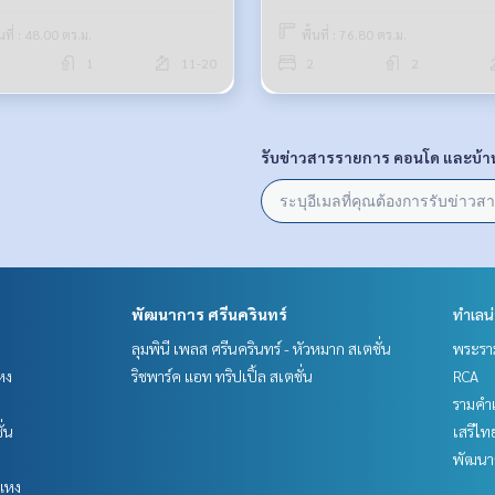
้นที่ : 48.00 ตร.ม.
พื้นที่ : 76.80 ตร.ม.
1
11-20
2
2
รับข่าวสารรายการ คอนโด และบ้า
พัฒนาการ ศรีนครินทร์
ทำเลน
ลุมพินี เพลส ศรีนครินทร์ - หัวหมาก สเตชั่น
พระราม
หง
ริชพาร์ค แอท ทริปเปิ้ล สเตชั่น
RCA
รามคำ
ั่น
เสรีไท
พัฒนาก
แหง