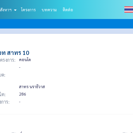
สังหาฯ
โครงการ
บทความ
ติดต่อ
อท สาทร 10
ครงการ:
คอนโด
-
ยด:
สาทร นราธิวาส
ิต:
286
รงการ:
-