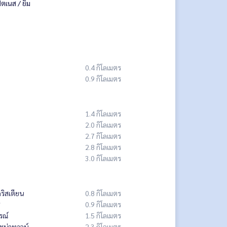
ิตเนส / ยิม
0.4 กิโลเมตร
0.9 กิโลเมตร
1.4 กิโลเมตร
2.0 กิโลเมตร
2.7 กิโลเมตร
2.8 กิโลเมตร
3.0 กิโลเมตร
ิสเตียน
0.8 กิโลเมตร
ช
0.9 กิโลเมตร
รณ์
1.5 กิโลเมตร
ชน่าทาวน์
2.3 กิโลเมตร