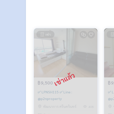
เช่า
฿9,500
฿9
✅ LPNSH115 ✅ Line :
✅ L
@p2nproperty
@p2
พัฒนาการ ศรีนครินทร์
408