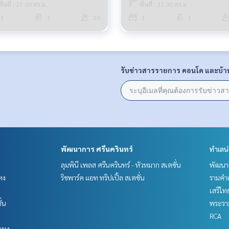
พื้นที่ : 27.00 ตร.ม.
พื้นที่ : 33.00 ตร.ม.
1
1
20
1
1
รับข่าวสารรายการ คอนโด และบ้า
พัฒนาการ ศรีนครินทร์
ทำเลน
ลุมพินี เพลส ศรีนครินทร์ - หัวหมาก สเตชั่น
พัฒนาก
หง
ริชพาร์ค แอท ทริปเปิ้ล สเตชั่น
รามคำ
เสรีไท
ั่น
พระราม
RCA
แหง