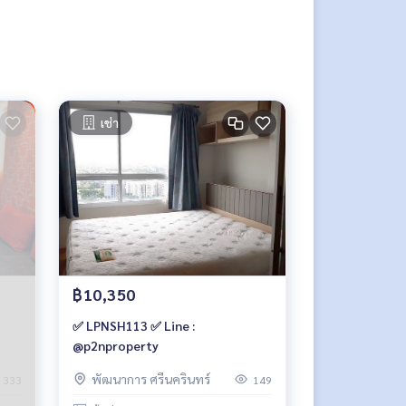
เช่า
฿10,350
✅ LPNSH113 ✅ Line :
@p2nproperty
พัฒนาการ ศรีนครินทร์
333
149