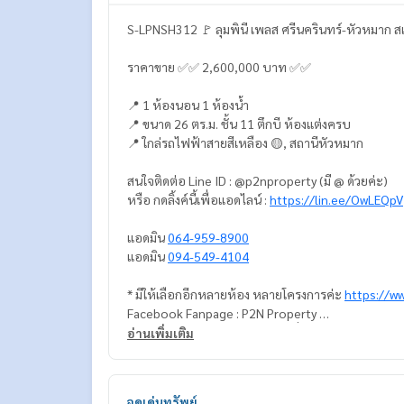
S-LPNSH312 🚩 ลุมพินี เพลส ศรีนครินทร์-หัวหมาก สเ
ราคาขาย ✅✅ 2,600,000 บาท ✅✅
📍 1 ห้องนอน 1 ห้องน้ำ
📍 ขนาด 26 ตร.ม. ชั้น 11 ตึกบี ห้องแต่งครบ
📍 ใกล่รถไฟฟ้าสายสีเหลือง 🟡, สถานีหัวหมาก
สนใจติดต่อ Line ID : @p2nproperty (มี @ ด้วยค่ะ)
หรือ กดลิ้งค์นี้เพื่อแอดไลน์ :
https://lin.ee/OwLEQpV
แอดมิน
064-959-8900
แอดมิน
094-549-4104
* มีให้เลือกอีกหลายห้อง หลายโครงการค่ะ
https://w
Facebook Fanpage : P2N Property
** รับฝาก ขาย-เช่า คอนโด บ้าน ที่ดิน และอสังหาริมทร
อ่านเพิ่มเติม
จุดเด่นทรัพย์