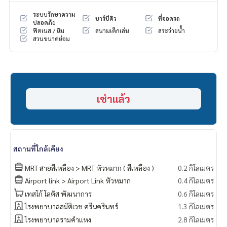
* มีให้เลือกอีกหลายห้อง หลายโครงการค่ะ
https://www.p2npro
ระบบรักษาความ
บาร์บีคิว
ที่จอดรถ
perty.com
ปลอดภัย
ฟิตเนส / ยิม
สนามเด็กเล่น
สระว่ายน้ำ
Facebook Fanpage : P2N Property
สวนขนาดย่อม
** รับฝาก ขาย-เช่า คอนโด บ้าน ที่ดิน และอสังหาริมทรัพย์ทุกชนิ
ด ทั่วกรุงเทพฯ
เช่าแล้ว
สถานที่ใกล้เคียง
MRT สายสีเหลือง > MRT หัวหมาก ( สีเหลือง )
0.2 กิโลเมตร
Airport link > Airport Link หัวหมาก
0.4 กิโลเมตร
เทสโก้ โลตัส​ พัฒนาการ
0.6 กิโลเมตร
โรงพยาบาลสมิติเวช ศรีนครินทร์
1.3 กิโลเมตร
โรงพยาบาลรามคำแหง
2.8 กิโลเมตร