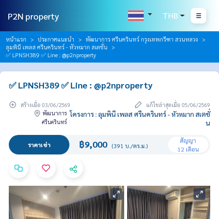
P2N property
THB
หน้าแรก
ประกาศแนะนำ
พัฒนาการ ศรีนครินทร์ กรุงเทพกรีฑา สวนหลวง
ลุมพินี เพลส ศรีนครินทร์ - หัวหมาก สเตชั่น
✅ LPNSH389 ✅ Line : @p2nproperty
✅ LPNSH389 ✅ Line : @p2nproperty
สร้างเมื่อ 03/06/2569
แก้ไขล่าสุดเมื่อ 05/06/2569
พัฒนาการ
โครงการ : ลุมพินี เพลส ศรีนครินทร์ - หัวหมาก สเตชั่
ศรีนครินทร์
น
สัญญา
฿9,000
ราคาเช่า
(391 บ./ตร.ม.)
12 เดือน