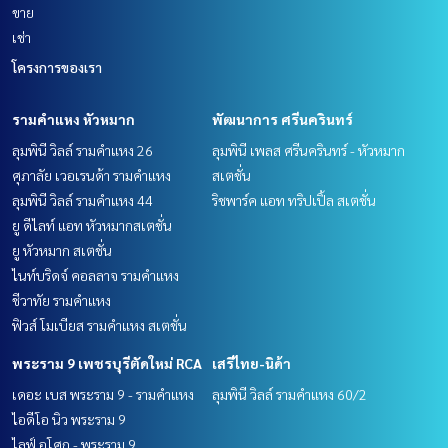
ขาย
เช่า
โครงการของเรา
รามคำแหง หัวหมาก
พัฒนาการ ศรีนครินทร์
ลุมพินี วิลล์ รามคำแหง 26
ลุมพินี เพลส ศรีนครินทร์ - หัวหมาก
ศุภาลัย เวอเรนด้า รามคำแหง
สเตชั่น
ลุมพินี วิลล์ รามคำแหง 44
ริชพาร์ค แอท ทริปเปิ้ล สเตชั่น
ยู ดีไลท์ แอท หัวหมากสเตชั่น
ยู หัวหมาก สเตชั่น
ไนท์บริดจ์ คอลลาจ รามคำแหง
ชีวาทัย รามคำแหง
ฟิวส์ โมเบียส รามคำแหง สเตชั่น
พระราม 9 เพชรบุรีตัดใหม่ RCA
เสรีไทย-นิด้า
เดอะ เบส พระราม 9 - รามคำแหง
ลุมพินี วิลล์ รามคำแหง 60/2
ไอดีโอ นิว พระราม 9
ไลฟ์ อโศก - พระราม 9