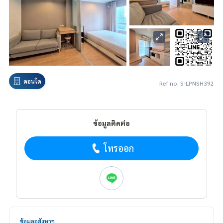
คอนโด
Ref no. S-LPNSH392
ข้อมูลติดต่อ
โทรออก
ข้อมูลอสังหาฯ