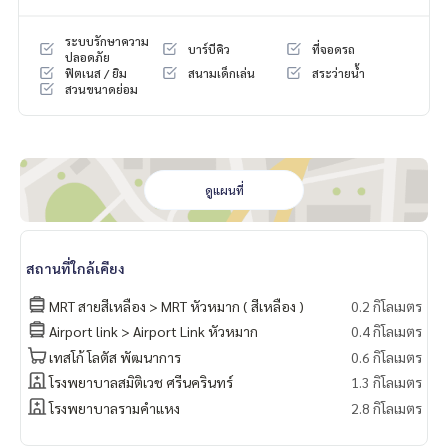
ระบบรักษาความ
บาร์บีคิว
ที่จอดรถ
ปลอดภัย
ฟิตเนส / ยิม
สนามเด็กเล่น
สระว่ายน้ำ
สวนขนาดย่อม
ดูแผนที่
สถานที่ใกล้เคียง
MRT สายสีเหลือง > MRT หัวหมาก ( สีเหลือง )
0.2 กิโลเมตร
Airport link > Airport Link หัวหมาก
0.4 กิโลเมตร
เทสโก้ โลตัส​ พัฒนาการ
0.6 กิโลเมตร
โรงพยาบาลสมิติเวช ศรีนครินทร์
1.3 กิโลเมตร
โรงพยาบาลรามคำแหง
2.8 กิโลเมตร