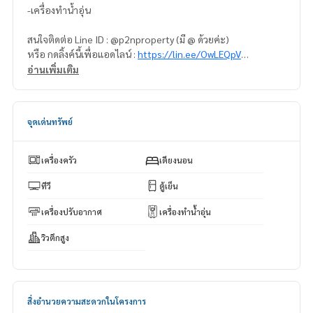
-เครื่องทำน้ำอุ่น
สนใจติดต่อ Line ID : @p2nproperty (มี @ ด้วยค่ะ)
หรือ กดลิ้งค์นี้เพื่อแอดไลน์ :
https://lin.ee/OwLEQpV
อ่านเพิ่มเติม
แอดมิน
064-959-8900
แอดมิน
094-549-4104
จุดเด่นทรัพย์
* มีให้เลือกอีกหลายห้อง หลายโครงการค่ะ
https://www.p2npro
perty.com
Facebook Fanpage : P2N Property
เครื่องครัว
เตียงนอน
** รับฝาก ขาย-เช่า คอนโด บ้าน ที่ดิน และอสังหาริมทรัพย์ทุกชนิ
ด ทั่วกรุงเทพฯ
ทีวี
ตู้เย็น
เครื่องปรับอากาศ
เครื่องทำน้ำอุ่น
วิวตึกสูง
สิ่งอำนวยความสะดวกในโครงการ