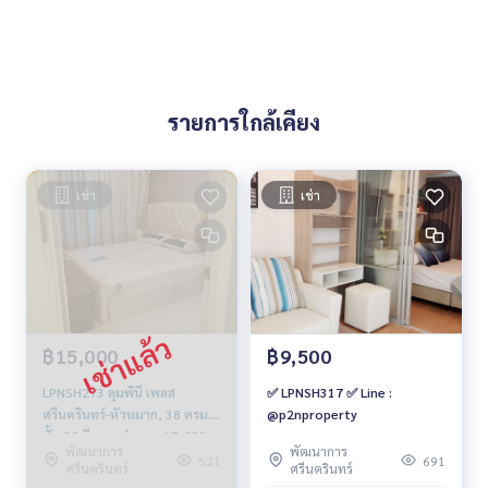
รายการใกล้เคียง
เช่า
เช่า
฿15,000
฿9,500
LPNSH273 ลุมพินี เพลส
✅ LPNSH317 ✅ Line :
ศรีนครินทร์-หัวหมาก, 38 ตรม.
@p2nproperty
ชั้น 20 ตึกเอ แต่งครบ 15,000
พัฒนาการ
พัฒนาการ
บาท 064-959-8900
521
691
ศรีนครินทร์
ศรีนครินทร์