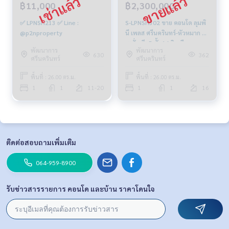
฿11,000
฿2,300,000
✅ LPNSH213 ✅ Line :
S-LPNSH302 ขาย คอนโด ลุมพิ
@p2nproperty
นี เพลส ศรีนครินทร์-หัวหมาก ส
เตชั่น ตึกB ชั้น16 วิวเมือง
พัฒนาการ
พัฒนาการ
26ตร.ม. 1นอน 1น้ำ 2.3ล้าน
630
362
ศรีนครินทร์
ศรีนครินทร์
064-878-5283
พื้นที่ : 26.00 ตร.ม.
พื้นที่ : 26.00 ตร.ม.
1
1
11-20
1
1
16
ติดต่อสอบถามเพิ่มเติม
064-959-8900
รับข่าวสารรายการ คอนโด และบ้าน ราคาโดนใจ