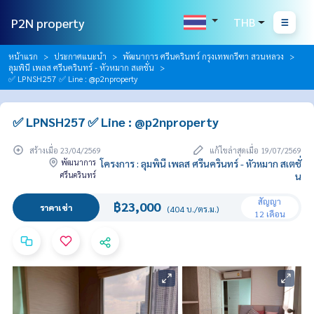
P2N property
THB
หน้าแรก
ประกาศแนะนำ
พัฒนาการ ศรีนครินทร์ กรุงเทพกรีฑา สวนหลวง
ลุมพินี เพลส ศรีนครินทร์ - หัวหมาก สเตชั่น
✅ LPNSH257 ✅ Line : @p2nproperty
✅ LPNSH257 ✅ Line : @p2nproperty
สร้างเมื่อ 23/04/2569
แก้ไขล่าสุดเมื่อ 19/07/2569
พัฒนาการ
โครงการ : ลุมพินี เพลส ศรีนครินทร์ - หัวหมาก สเตชั่
ศรีนครินทร์
น
สัญญา
฿23,000
ราคาเช่า
(404 บ./ตร.ม.)
12 เดือน