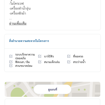
-ไมโครเวฟ
-เครื่องทำน้ำอุ่น
-เครื่องซักผ้า
สนใจติดต่อ Line ID : @p2nproperty (มี @ ด้วยค่ะ)
อ่านเพิ่มเติม
หรือ กดลิ้งค์นี้เพื่อแอดไลน์ :
https://lin.ee/OwLEQpV
แอดมิน
064-959-8900
สิ่งอำนวยความสะดวกในโครงการ
แอดมิน
094-549-4104
* มีให้เลือกอีกหลายห้อง หลายโครงการค่ะ
https://www.p2npro
ระบบรักษาความ
บาร์บีคิว
ที่จอดรถ
perty.com
ปลอดภัย
ฟิตเนส / ยิม
สนามเด็กเล่น
สระว่ายน้ำ
Facebook Fanpage : P2N Property
สวนขนาดย่อม
** รับฝาก ขาย-เช่า คอนโด บ้าน ที่ดิน และอสังหาริมทรัพย์ทุกชนิ
ด ทั่วกรุงเทพฯ
ดูแผนที่