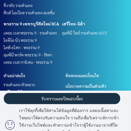
ชีวาทัย รามคำแหง
ฟิวส์ โมเบียส รามคำแหง สเตชั่น
พระราม 9 เพชรบุรีตัดใหม่ RCA
เสรีไทย-นิด้า
เดอะ เบส พระราม 9 - รามคำแหง
ลุมพินี วิลล์ รามคำแหง 60/2
ไอดีโอ นิว พระราม 9
ไลฟ์ อโศก - พระราม 9
ลุมพินี พาร์ค พระราม 9 - รัชดา
เดอะ เบส การ์เดน - พระราม 9
ทำเลน่าสนใจ
ข้อตกลงและเงื่อนไข
รามคำแหง หัวหมาก
นโยบายความเป็นส่วนตัว
เสรีไทย-นิด้า
เกี่ยวกับเรา
รับทราบและปิดแถบนี้ลง
พัฒนาการ ศรีนครินทร์
พระราม 9 เพชรบุรีตัดใหม่ RCA
วิธีการฝากขาย-เช่า
เราใช้คุกกี้เพื่อให้ท่านได้ข้อมูลที่ต้องการ แสดงเนื้อหาและ
ติดต่อ
โฆษณาให้ตรงกับความสนใจ รวมถึงเพื่อวิเคราะห์การเข้า
มี
2
คนกำลังดูประกาศนี้
ใช้งานเว็บไซต์และทำความเข้าใจว่าผู้ใช้งานมาจากที่ใด