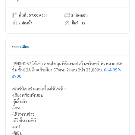
พื้นที่ : 57.00 ตร.ม.
2 ห้องนอน
2 ห้องน้ำ
ชั้นที่ : 12
รายละเอียด
LPNSH257 ให้เช่า คอนโด ลุมพินี เพลส ศรีนครินทร์-หัวหมาก สเต
ชั่น ชั้น12A ตึกA วิวเมือง 57ตรม 2นอน 2น้ำ 23,000บ.
064-959-
8900
เฟอร์นิเจอร์ และเครื่องใช้ไฟฟ้า
-เตียงพร้อมที่นอน
-ตู้เสื้อผ้า
-โซฟา
-โต๊ะทานข้าว
-ทีวี ชั้นวางทีวี
-แอร์
-ตู้เย็น