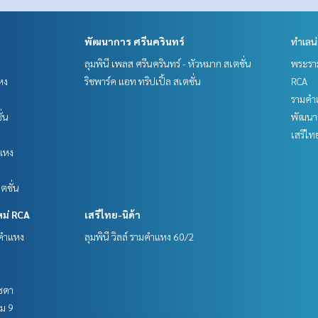
พัฒนาการ ศรีนครินทร์
ทำเลน
ลุมพินี เพลส ศรีนครินทร์ - หัวหมาก สเตชั่น
พระราม
หง
ริชพาร์ค แอท ทริปเปิ้ล สเตชั่น
RCA
รามคำ
ั่น
พัฒนาก
เสรีไท
แหง
ตชั่น
หม่ RCA
เสรีไทย-นิด้า
มคำแหง
ลุมพินี วิลล์ รามคำแหง 60/2
ัชดา
าม 9