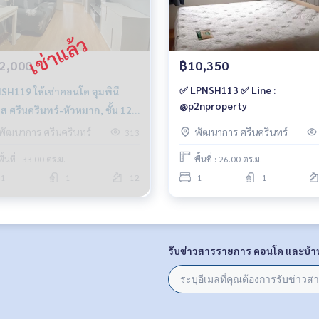
2,000
฿10,350
✅ LPNSH113 ✅ Line :
ให้เช่าคอนโด ลุมพินี
@p2nproperty
ส ศรีนครินทร์-หัวหมาก, ชั้น 12
ี วิวสระ📌มีเครื่องซักผ้า, 32.5
พัฒนาการ ศรีนครินทร์
พัฒนาการ ศรีนครินทร์
313
. 12,000 บาท 064-959-8900
พื้นที่ : 33.00 ตร.ม.
พื้นที่ : 26.00 ตร.ม.
1
1
12
1
1
รับข่าวสารรายการ คอนโด และบ้า