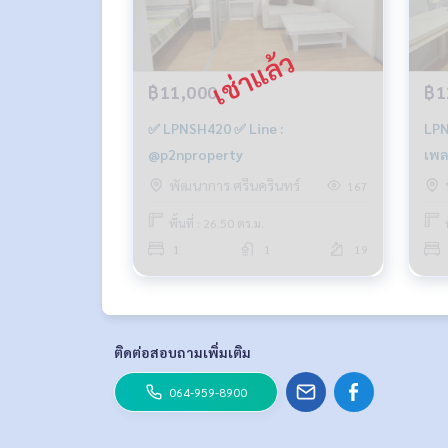
฿11,000
฿1
✅ LPNSH420 ✅ Line :
LPNSH119 
@p2nproperty
เพล
ตึกบ
พัฒนาการ ศรีนครินทร์
167
ตรม
พื้นที่ : 26.50 ตร.ม.
1
1
19
ติดต่อสอบถามเพิ่มเติม
064-959-8900