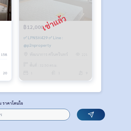
฿12,000
✅ LPNSH429 ✅ Line :
@p2nproperty
พัฒนาการ ศรีนครินทร์
158
221
พื้นที่ : 32.50 ตร.ม.
20
1
1
9
น ราคาโดนใจ