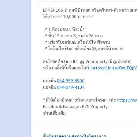
LPNSH106 🚩 ลุมพินี เพลส ศรีนครินทร์-หัวหมาก สเตช
ให้เช่า ✅✅ 10,000 บาท ✅✅
📍 1 ห้องนอน 1 ห้องน้ำ
📍 ชั้น 15 อาคาร B, ขนาด 26 ตร.ม.
📍 เฟอร์นิเจอร์และเครื่องใช้ไฟฟ้าครบ
📍 ใกล้รถไฟฟ้าสายสีเหลือง 🟡, สถานีหัวหมาก
สนใจติดต่อ Line ID : @p2nproperty (มี @ ด้วยค่ะ)
หรือ กดลิ้งค์นี้เพื่อแอดไลน์ :
https://lin.ee/OwLEQpV
แอดมิน
064-959-8900
แอดมิน
094-549-4104
* มีให้เลือกอีกหลายห้อง หลายโครงการค่ะ
https://w
Facebook Fanpage : P2N Property
** รับฝาก ขาย-เช่า คอนโด บ้าน ที่ดิน และอสังหาริมทร
อ่านเพิ่มเติม
สิ่งอำนวยความสะดวกในโครงการ