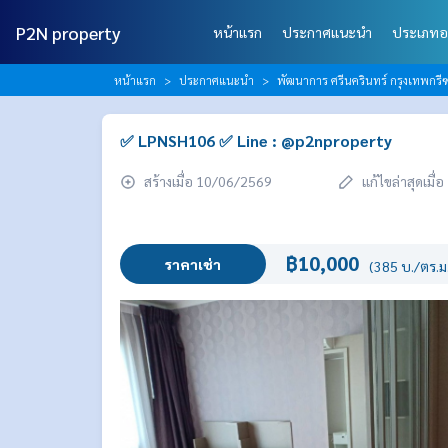
P2N property
หน้าแรก
ประกาศแนะนำ
ประเภทอ
หน้าแรก
ประกาศแนะนำ
พัฒนาการ ศรีนครินทร์ กรุงเทพกร
✅ LPNSH106 ✅ Line : @p2nproperty
สร้างเมื่อ 10/06/2569
แก้ไขล่าสุดเมื
฿10,000
ราคาเช่า
(385 บ./ตร.ม