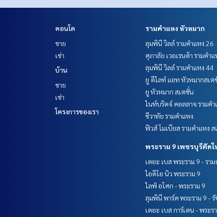
คอนโด
รามคำแหง หัวหมาก
ขาย
ลุมพินี วิลล์ รามคำแหง 26
เช่า
ศุภาลัย เวอเรนด้า รามคำแ
ลุมพินี วิลล์ รามคำแหง 44
บ้าน
ยู ดีไลท์ แอท หัวหมากสเตช
ขาย
ยู หัวหมาก สเตชั่น
เช่า
ไนท์บริดจ์ คอลลาจ รามคำ
โครงการของเรา
ชีวาทัย รามคำแหง
ฟิวส์ โมเบียส รามคำแหง สเ
พระราม 9 เพชรบุรีตัดใ
เดอะ เบส พระราม 9 - รา
ไอดีโอ นิว พระราม 9
ไลฟ์ อโศก - พระราม 9
ลุมพินี พาร์ค พระราม 9 - ร
เดอะ เบส การ์เดน - พระร