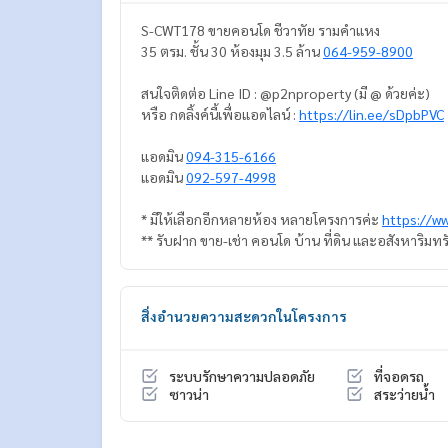
S-CWT178 ขายคอนโด ชีวาทัย รามคำแหง
35 ตรม. ชั้น 30 ห้องมุม 3.5 ล้าน
064-959-8900
สนใจติดต่อ Line ID : @p2nproperty (มี @ ด้วยค่ะ)
หรือ กดลิ้งค์นี้เพื่อแอดไลน์ :
https://lin.ee/sDpbPVC
แอดมิน
094-315-6166
แอดมิน
092-597-4998
* มีให้เลือกอีกหลายห้อง หลายโครงการค่ะ
https://w
** รับฝาก ขาย-เช่า คอนโด บ้าน ที่ดิน และอสังหาริมทร
สิ่งอำนวยความสะดวกในโครงการ
ระบบรักษาความปลอดภัย
ที่จอดรถ
ซาวน่า
สระว่ายน้ำ