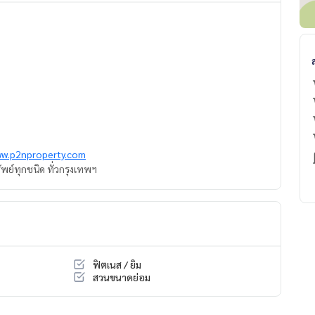
ww.p2nproperty.com
ัพย์ทุกชนิด ทั่วกรุงเทพฯ
ฟิตเนส / ยิม
สวนขนาดย่อม